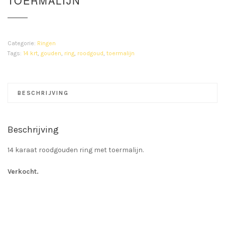
TOERMALIJN
Categorie:
Ringen
Tags:
14 krt
,
gouden
,
ring
,
roodgoud
,
toermalijn
BESCHRIJVING
Beschrijving
14 karaat roodgouden ring met toermalijn.
Verkocht.