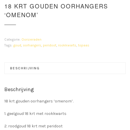
18 KRT GOUDEN OORHANGERS
‘OMENOM’
Categorie:
Oorsieraden
Tags:
goud
,
oorhangers
,
peridoot
,
rookkwarts
,
topaas
BESCHRIJVING
Beschrijving
18 krt gouden oorhangers ‘omenom’.
1. geelgoud 18 krt met rookkwarts
2. roodgoud 18 krt met peridoot