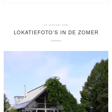
23
22 JANUARI 2018
NOVEMBER
LOKATIEFOTO’S IN DE ZOMER
2021