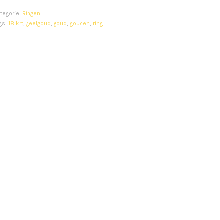
tegorie:
Ringen
gs:
18 krt
,
geelgoud
,
goud
,
gouden
,
ring