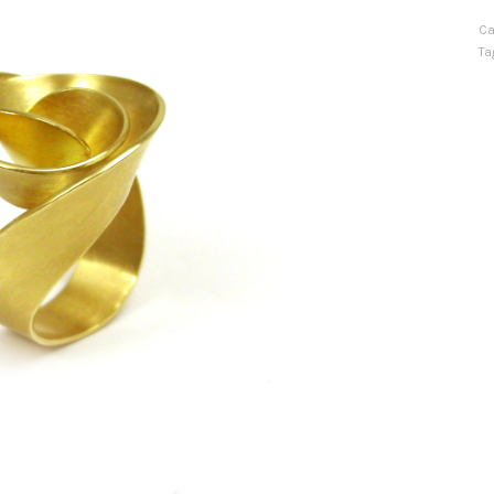
Ca
Ta